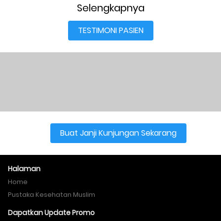
Selengkapnya
TESTIMONI PASIEN
`
Buat Janji Kunjungan Sekarang
`
Halaman
Home
Pustaka Kesehatan Muslim
Dapatkan Update Promo