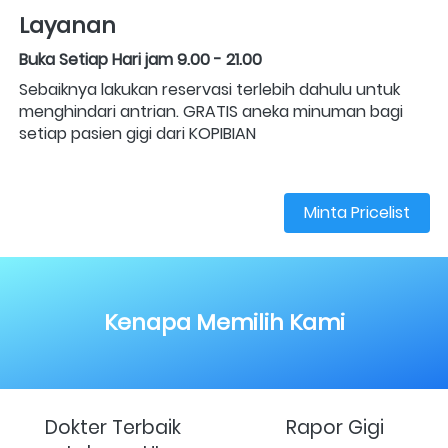
Layanan
Buka Setiap Hari jam 9.00 - 21.00
Sebaiknya lakukan reservasi terlebih dahulu untuk 
menghindari antrian. GRATIS aneka minuman bagi 
setiap pasien gigi dari KOPIBIAN
Minta Pricelist
`
Kenapa Memilih Kami
Dokter Terbaik
Rapor Gigi