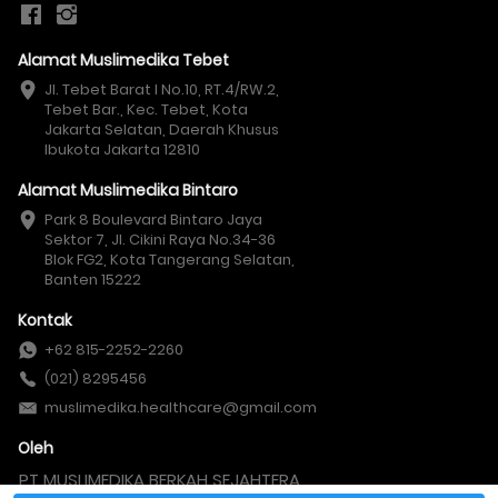
Alamat Muslimedika Tebet
Jl. Tebet Barat I No.10, RT.4/RW.2, 
Tebet Bar., Kec. Tebet, Kota 
Jakarta Selatan, Daerah Khusus 
Ibukota Jakarta 12810
Alamat Muslimedika Bintaro
Park 8 Boulevard Bintaro Jaya 
Sektor 7, Jl. Cikini Raya No.34-36 
Blok FG2, Kota Tangerang Selatan, 
Banten 15222
Kontak
+62 815-2252-2260
(021) 8295456
muslimedika.healthcare@gmail.com
Oleh
PT MUSLIMEDIKA BERKAH SEJAHTERA