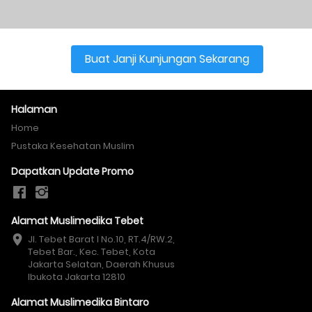
Buat Janji Kunjungan Sekarang
`
Halaman
Home
Pustaka Kesehatan Muslim
Dapatkan Update Promo
Alamat Muslimedika Tebet
Jl. Tebet Barat I No.10, RT.4/RW.2, 
Tebet Bar., Kec. Tebet, Kota 
Jakarta Selatan, Daerah Khusus 
Ibukota Jakarta 12810
Alamat Muslimedika Bintaro