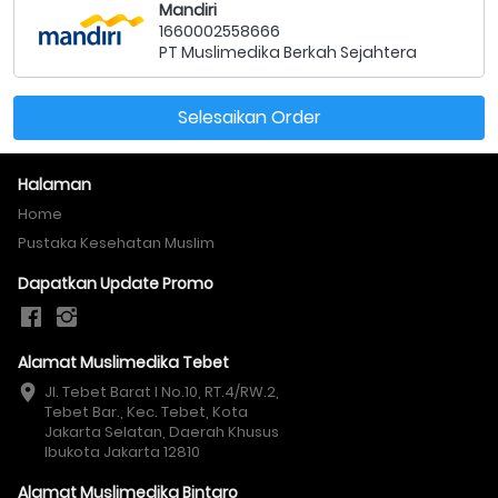
Mandiri
1660002558666
PT Muslimedika Berkah Sejahtera
Selesaikan Order
`
Halaman
Home
Pustaka Kesehatan Muslim
Dapatkan Update Promo
Alamat Muslimedika Tebet
Jl. Tebet Barat I No.10, RT.4/RW.2, 
Tebet Bar., Kec. Tebet, Kota 
Jakarta Selatan, Daerah Khusus 
Ibukota Jakarta 12810
Alamat Muslimedika Bintaro