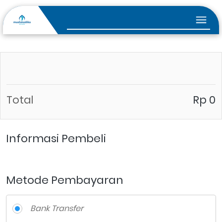
Total
Rp 0
Informasi Pembeli
Metode Pembayaran
Bank Transfer