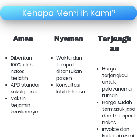
Kenapa Memilih Kami?
Aman
Nyaman
Terjangk
au
Diberikan 
Waktu dan 
100% oleh 
tempat 
Harga 
nakes 
ditentukan 
terjangkau 
terlatih
pasien
untuk 
APD standar 
Konsultasi 
pelayanan di 
sekali pakai
lebih leluasa
rumah
Vaksin 
Harga sudah 
terjamin 
termasuk jasa 
keasliannya
dan transport 
nakes
Invoice dan 
kuitansi resmi 