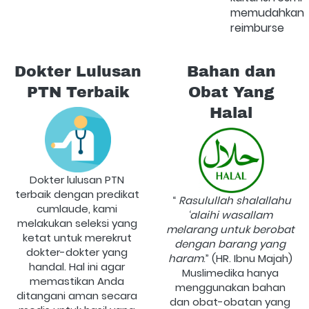
memudahkan 
reimburse
Dokter Lulusan
Bahan dan
PTN Terbaik
Obat Yang
Halal
Dokter lulusan PTN 
terbaik dengan predikat 
“
R
asulullah
shalallahu 
cumlaude, kami 
‘alaihi wasallam
melakukan seleksi yang 
melarang untuk berobat 
ketat untuk merekrut 
dengan barang yang 
dokter-dokter yang 
haram
.”
(HR. Ibnu Majah)
handal. Hal ini agar 
Muslimedika hanya 
memastikan Anda 
menggunakan bahan 
ditangani aman secara 
dan obat-obatan yang 