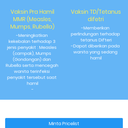
Vaksin Pra Hamil
Vaksin TD/Tetanus
MMR (Measles,
difetri
Mumps, Rubella)
-Memberikan 
perlindungan terhadap 
-Meningkatkan 
tetanus Difteri
kekebalan terhadap 3 
-Dapat diberikan pada 
jenis penyakit : Measles 
wanita yang sedang 
(campak), Mumps 
hamil
(Gondongan) dan 
Rubella serta mencegah 
wanita terinfeksi 
penyakit tersebut saat 
hamil
-
Minta Pricelist
`