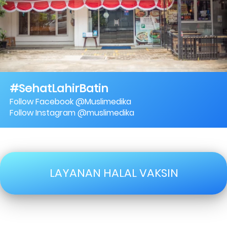
#SehatLahirBatin
Follow Facebook @Muslimedika
Follow Instagram @muslimedika
LAYANAN HALAL VAKSIN