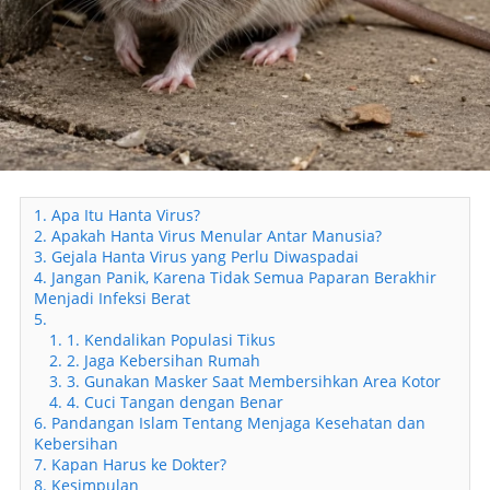
1. Apa Itu Hanta Virus?
2. Apakah Hanta Virus Menular Antar Manusia?
3. Gejala Hanta Virus yang Perlu Diwaspadai
4. Jangan Panik, Karena Tidak Semua Paparan Berakhir
Menjadi Infeksi Berat
5.
1. 1. Kendalikan Populasi Tikus
2. 2. Jaga Kebersihan Rumah
3. 3. Gunakan Masker Saat Membersihkan Area Kotor
4. 4. Cuci Tangan dengan Benar
6. Pandangan Islam Tentang Menjaga Kesehatan dan
Kebersihan
7. Kapan Harus ke Dokter?
8. Kesimpulan