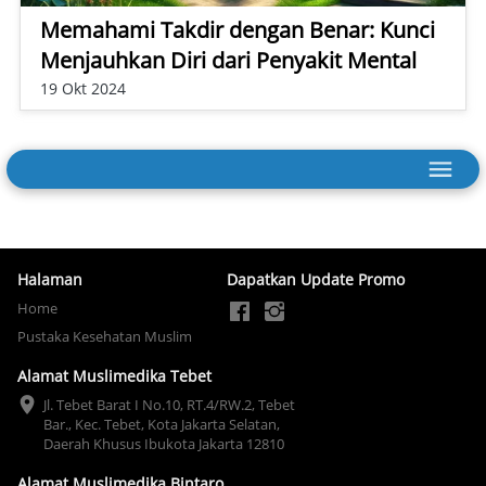
Memahami Takdir dengan Benar: Kunci
Menjauhkan Diri dari Penyakit Mental
19 Okt 2024
Halaman
Dapatkan Update Promo
Home
Pustaka Kesehatan Muslim
Alamat Muslimedika Tebet
Jl. Tebet Barat I No.10, RT.4/RW.2, Tebet 
Bar., Kec. Tebet, Kota Jakarta Selatan, 
Daerah Khusus Ibukota Jakarta 12810
Alamat Muslimedika Bintaro