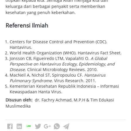
titipkan kepada kita. Semoga Allah menjaga kita dan 
keluarga dari berbagai penyakit serta memberikan 
Error
kesehatan yang penuh keberkahan.  
Referensi Ilmiah
Centers for Disease Control and Prevention (CDC). 
Hantavirus. 
World Health Organization (WHO). Hantavirus Fact Sheet. 
Mohon Maaf! Sepertinya ada masalah. 
Jonsson CB, Figueiredo LTM, Vapalahti O. 
A Global 
Tolong refresh browser kamu
Perspective on Hantavirus Ecology, Epidemiology, and 
Disease
. Clinical Microbiology Reviews. 2010. 
MacNeil A, Nichol ST, Spiropoulou CF. 
Hantavirus 
`
Kembali
Pulmonary Syndrome
. Virus Research. 2011. 
Kementerian Kesehatan Republik Indonesia – Informasi 
Kewaspadaan Hanta Virus. 
Disusun oleh:
dr. Fachry Achmad, M.P.H
 & Tim Edukasi 
Muslimedika 